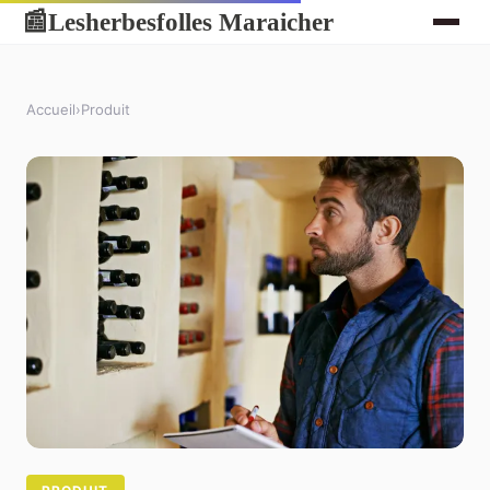
Lesherbesfolles Maraicher
📰
Accueil
›
Produit